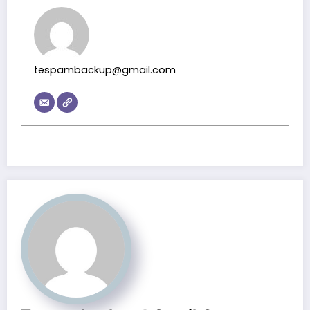
tespambackup@gmail.com