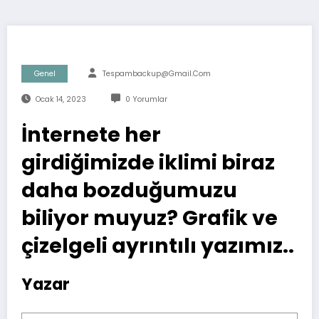
Genel
Tespambackup@gmail.com
Ocak 14, 2023
0 Yorumlar
İnternete her
girdiğimizde iklimi biraz
daha bozduğumuzu
biliyor muyuz? Grafik ve
çizelgeli ayrıntılı yazımız..
Yazar