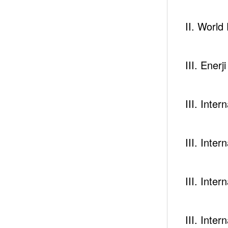
Newsc
II. Worl
III. Enerj
III. Inte
III. Inte
III. Inte
III. Inte