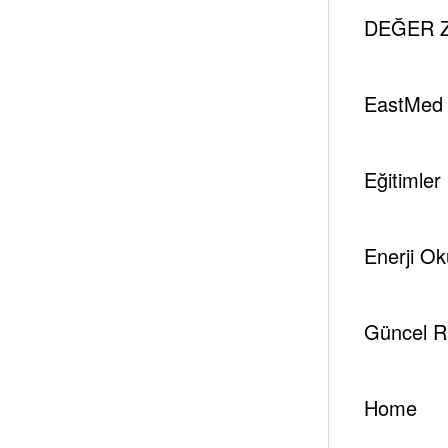
DEĞER Z
Güneş Işınlarından Elek
EastMed
Yazar
Eğitimler
tespambackup@gmail.com
Enerji Ok
Güncel R
Home