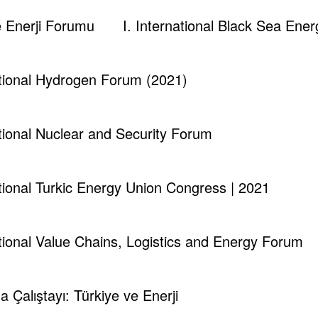
kup@gmail.com
ve Enerji Forumu
I. International Black Sea En
 Information.
Edit your Profile
now.
ational Hydrogen Forum (2021)
ational Nuclear and Security Forum
ational Turkic Energy Union Congress | 2021
ve Güneş Enerjilerinden Elektrik Üretiminde Geliş
ational Value Chains, Logistics and Energy Forum
mi
ma Çalıştayı: Türkiye ve Enerji