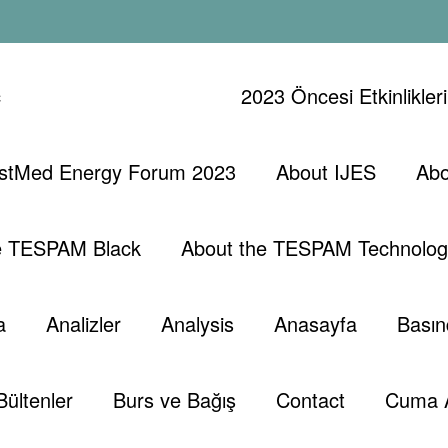
ç
2023 Öncesi Etkinlikler
stMed Energy Forum 2023
About IJES
Abo
atikte Nasıl
G
e TESPAM Black
About the TESPAM Technolog
a
Analizler
Analysis
Anasayfa
Basın
Bültenler
Burs ve Bağış
Contact
Cuma 
 2021
0 Yorumlar