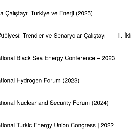
ma Çalıştayı: Türkiye ve Enerji (2025)
Tespambackup@gmail.com
0
 Atölyesi: Trendler ve Senaryolar Çalıştayı
II. İ
Elektrik Santrallerinde Soğutma Kulelerinden
Hav
Havaya Giden Sıcak Buharın Enerjisi
Pla
Kullanılamaz mı?
national Black Sea Energy Conference – 2023
Nisan 7, 2025
national Hydrogen Forum (2023)
national Nuclear and Security Forum (2024)
national Turkic Energy Union Congress | 2022