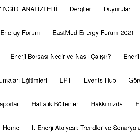
İNCİRİ ANALİZLERİ
Dergiler
Duyurular
trik Pratikte Nasıl Üreti
 Energy Forum
EastMed Energy Forum 2021
Enerji Borsası Nedir ve Nasıl Çalışır?
Enerj
umaları Eğitimleri
EPT
Events Hub
Görs
aporlar
Haftalık Bültenler
Hakkımızda
H
Home
I. Enerji Atölyesi: Trendler ve Senaryola