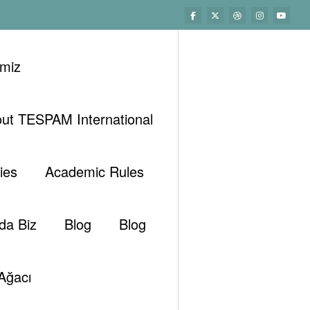
imiz
ut TESPAM International
Başlangıç
Enerji Türüne Göre
Nükleer
üneş Işınlarından Elektrik Pratikte Nasıl Üretiliyor?
ies
Academic Rules
da Biz
Blog
Blog
Ağacı