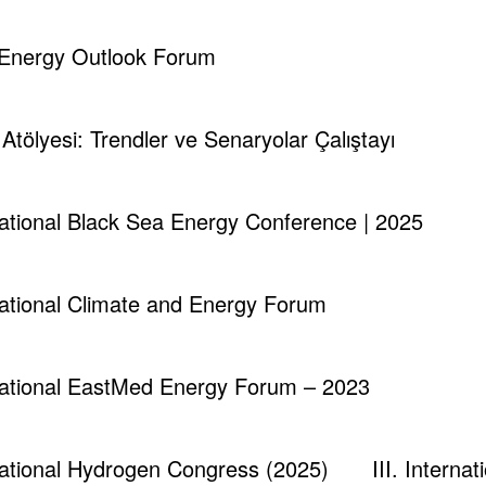
runch - Magazine & Blog
WordPress
Tema 2026 | Powered By
SpiceT
d Energy Outlook Forum
i Atölyesi: Trendler ve Senaryolar Çalıştayı
rnational Black Sea Energy Conference | 2025
rnational Climate and Energy Forum
rnational EastMed Energy Forum – 2023
rnational Hydrogen Congress (2025)
III. Intern