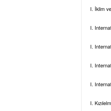
Tespambac
I. İklim 
Add your Biographical
I. Intern
View All Posts
I. Intern
I. Intern
Rüzgar 
I. Intern
Next post
Yüzer Güneş Santrallarında Elektrik Üreti
I. Kızılel