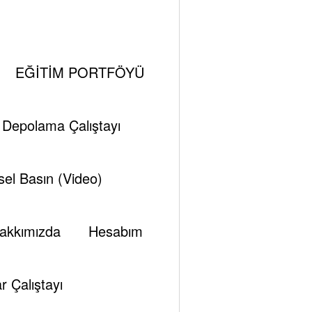
liyor?
EĞİTİM PORTFÖYÜ
i Depolama Çalıştayı
el Basın (Video)
akkımızda
Hesabım
r Çalıştayı