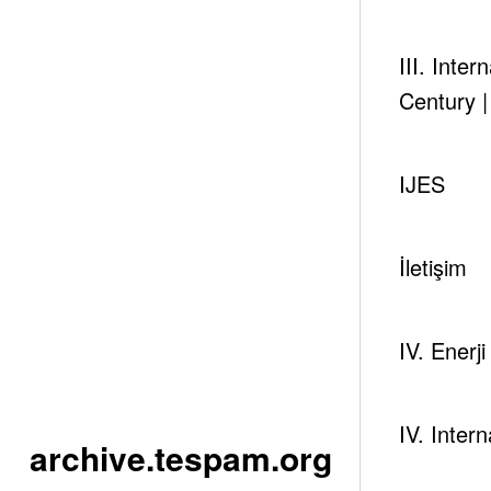
III. Inte
Century 
IJES
İletişim
IV. Enerj
IV. Inter
archive.tespam.org