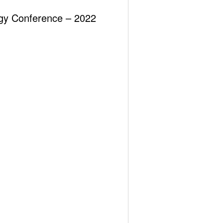
ergy Conference – 2022
Previous post
meler: Almanya ile Türkiye Karşılaştırması