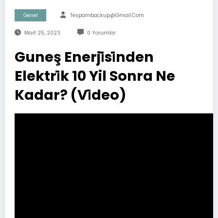
Genel
Tespambackup@gmail.com
Mart 25, 2023
0 Yorumlar
Guneş Enerji̇si̇nden
Elektri̇k 10 Yil Sonra Ne
Kadar? (Vi̇deo)