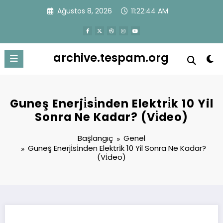
İçeriğe
Ağustos 8, 2026
11:22:44 AM
atla
archive.tespam.org
Guneş Enerji̇si̇nden Elektri̇k 10 Yil
Sonra Ne Kadar? (Vi̇deo)
Başlangıç
Genel
Guneş Enerji̇si̇nden Elektri̇k 10 Yil Sonra Ne Kadar?
(Vi̇deo)