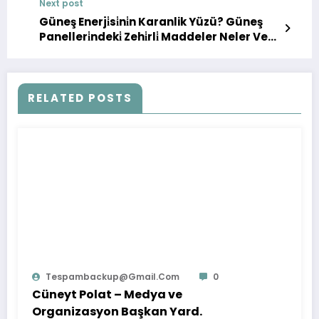
Next post
Güneş Enerji̇si̇ni̇n Karanlik Yüzü? Güneş
Panelleri̇ndeki̇ Zehi̇rli̇ Maddeler Neler Ve
Etki̇leri̇ (Vi̇deo)
RELATED POSTS
Tespambackup@gmail.com
0
Cüneyt Polat – Medya ve
Organizasyon Başkan Yard.