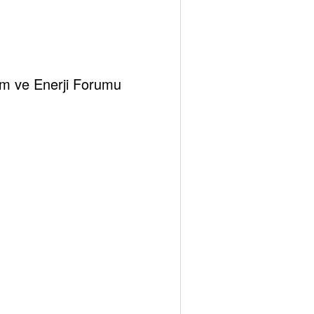
klim ve Enerji Forumu
Tespambackup@gmail.com
0
kü Efza Ekin- Akademi Uzmanı
Ocak 4, 2026