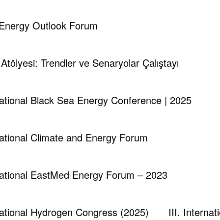
d Energy Outlook Forum
i Atölyesi: Trendler ve Senaryolar Çalıştayı
rnational Black Sea Energy Conference | 2025
runch - Magazine & Blog
WordPress
Tema 2026 | Powered By
SpiceT
rnational Climate and Energy Forum
rnational EastMed Energy Forum – 2023
rnational Hydrogen Congress (2025)
III. Intern