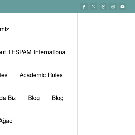
imiz
ut TESPAM International
Başlangıç
Genel
ik Terimleri Sözlügü Rauf Nasuhoglu Ve Arkadaslari
ies
Academic Rules
da Biz
Blog
Blog
Ağacı