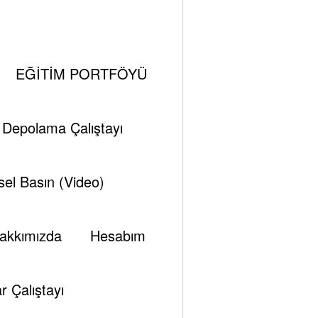
adaslari
EĞİTİM PORTFÖYÜ
i Depolama Çalıştayı
el Basın (Video)
akkımızda
Hesabım
r Çalıştayı