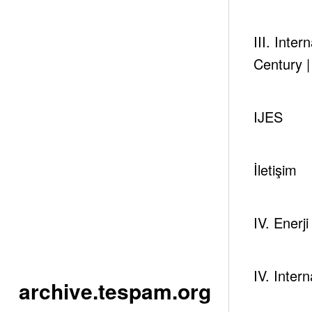
III. Inte
Century 
IJES
İletişim
IV. Enerj
IV. Inter
archive.tespam.org