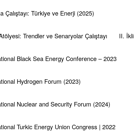
ma Çalıştayı: Türkiye ve Enerji (2025)
 Atölyesi: Trendler ve Senaryolar Çalıştayı
II. İ
national Black Sea Energy Conference – 2023
national Hydrogen Forum (2023)
Tespambackup@gmail.com
0
Fatma Cengiz – Strateji Başkan Yard.
Ül
national Nuclear and Security Forum (2024)
Ocak 11, 2026
national Turkic Energy Union Congress | 2022