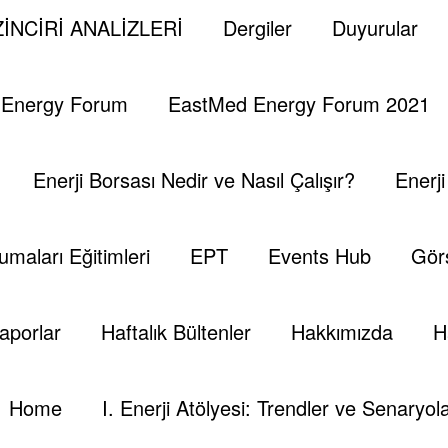
gü Rauf Nasuhoglu Ve Ark
İNCİRİ ANALİZLERİ
Dergiler
Duyurular
ri-Sozlugu-Hazirlayan-Rauf-Nasuhoglu-Vd
 Energy Forum
EastMed Energy Forum 2021
Enerji Borsası Nedir ve Nasıl Çalışır?
Enerj
umaları Eğitimleri
EPT
Events Hub
Görs
aporlar
Haftalık Bültenler
Hakkımızda
H
Home
I. Enerji Atölyesi: Trendler ve Senaryola