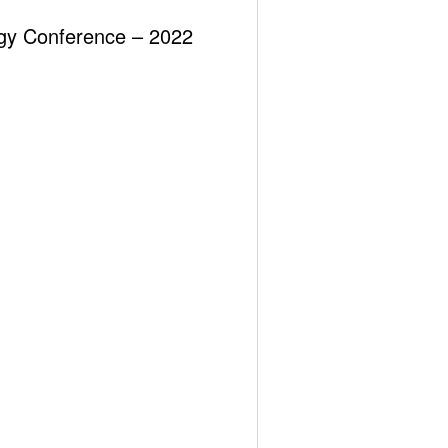
ergy Conference – 2022
Previous post
rt Potential, Turkey And Regional Dynamics