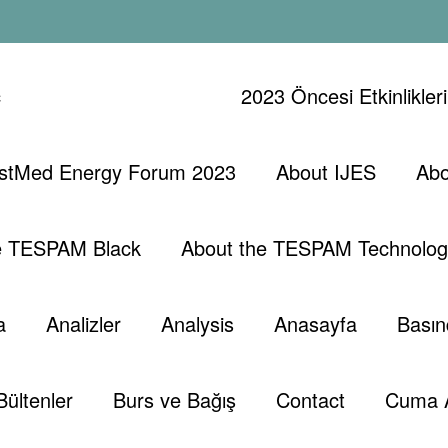
ç
2023 Öncesi Etkinlikler
stMed Energy Forum 2023
About IJES
Abo
Nasuhoglu Ve
Fiz
e TESPAM Black
About the TESPAM Technolog
a
Analizler
Analysis
Anasayfa
Basın
Bültenler
Burs ve Bağış
Contact
Cuma 
 2022
0 Yorumlar