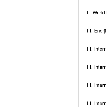
II. Worl
You May Have Missed
III. Enerj
III. Inte
Newsc
III. Inte
III. Inte
III. Inte