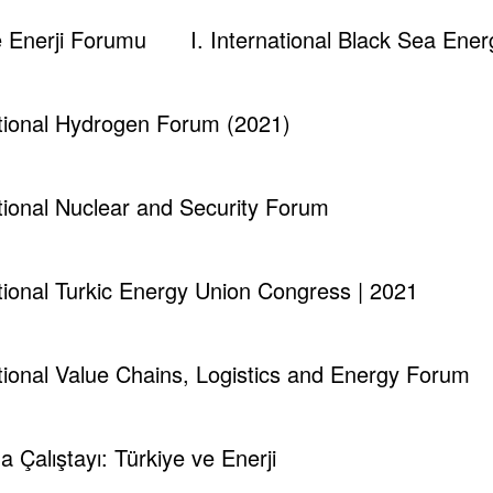
ve Enerji Forumu
I. International Black Sea En
kup@gmail.com
ational Hydrogen Forum (2021)
 Information.
Edit your Profile
now.
ational Nuclear and Security Forum
ational Turkic Energy Union Congress | 2021
Israel Gas Expo
ational Value Chains, Logistics and Energy Forum
rof. Dr. Demir İnan
ma Çalıştayı: Türkiye ve Enerji