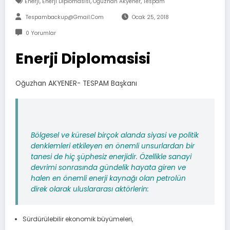
,
,
,
Enerji
Enerji Diplomasisi
Oğuzhan Akyener
Tespam
Tespambackup@gmail.com
Ocak 25, 2018
0 Yorumlar
Enerji Diplomasisi
Oğuzhan AKYENER- TESPAM Başkanı
Bölgesel ve küresel birçok alanda siyasi ve politik
denklemleri etkileyen en önemli unsurlardan bir
tanesi de hiç şüphesiz enerjidir. Özellikle sanayi
devrimi sonrasında gündelik hayata giren ve
halen en önemli enerji kaynağı olan petrolün
direk olarak uluslararası aktörlerin:
Sürdürülebilir ekonomik büyümeleri,