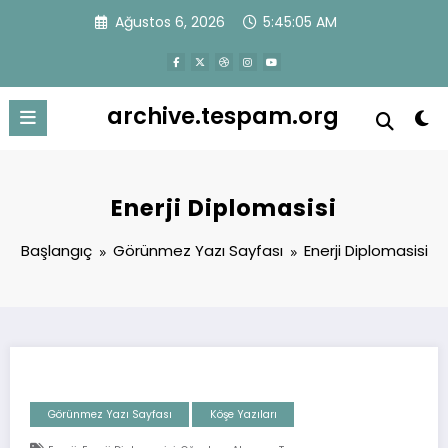
İçeriğe
Ağustos 6, 2026
5:45:05 AM
atla
archive.tespam.org
Enerji Diplomasisi
Başlangıç
Görünmez Yazı Sayfası
Enerji Diplomasisi
Görünmez Yazı Sayfası
Köşe Yazıları