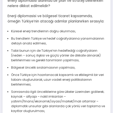
enerji diplomasisi alanında bir plan ve strateji belirlerken
nelere dikkat edilmelidir?
Enerji diplomasisi ve bölgesel ticaret kapsamında,
örneğin Türkiye’nin atacağı adımlar planlanırken sırasıyla:
Küresel enerji trendlerinin doğru okunması,
Bu trendlerin Türkiye ve hedef coğrafyalarına yansımalarının
detaylı analiz edilmesi,
Tabii bunun için de Türkiye’nin hedeflediği coğrafyaların
(neden – sonuç ilişkisi ve güçlü yönler de dikkate alınarak)
berlirlenmesi ve gerekli tanımların yapılması,
Bölgesel öncelik sıralamasının yapılması,
Önce Türkiye için hazırlanacak kapsamlı ve etkileşimli bir veri
tabanı oluşturularak, uzun vadeli enerji politikalarının
berlirlenmesi,
Sonrasında ilgili önceliklerine göre ülkeler üzerinden gidilerek;
kaynak – altyapı – nakil imkanları –
yatırım/finans/ekonomik/siyasi/market/mali ortamlar –
diplomatik unsurlar gibi alanlarda çok yönlü veri toplama ve
kayıtlar oluşturulması,