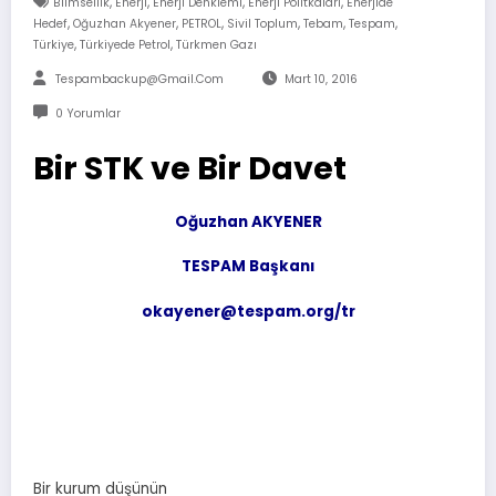
,
,
,
,
Bilmsellik
Enerji
Enerji Denklemi
Enerji Politkaları
Enerjide
,
,
,
,
,
,
Hedef
Oğuzhan Akyener
PETROL
Sivil Toplum
Tebam
Tespam
,
,
Türkiye
Türkiyede Petrol
Türkmen Gazı
Tespambackup@gmail.com
Mart 10, 2016
0 Yorumlar
Bir STK ve Bir Davet
Oğuzhan AKYENER
TESPAM Başkanı
okayener@tespam.org/tr
Bir kurum düşünün