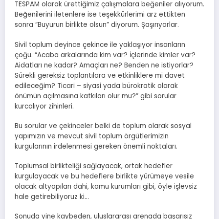
TESPAM olarak ürettiğimiz çalışmalara beğeniler alıyorum.
Beğenilerini iletenlere ise teşekkürlerimi arz ettikten
sonra “Buyurun birlikte olsun” diyorum. Şaşırıyorlar.
Sivil toplum deyince çekince ile yaklaşıyor insanların
çoğu. “Acaba arkalarında kim var? İçlerinde kimler var?
Aidatları ne kadar? Amaçları ne? Benden ne istiyorlar?
Sürekli gereksiz toplantılara ve etkinliklere mi davet
edileceğim? Ticari – siyasi yada bürokratik olarak
önümün açılmasına katkıları olur mu?” gibi sorular
kurcalıyor zihinleri.
Bu sorular ve çekinceler belki de toplum olarak sosyal
yapımızın ve mevcut sivil toplum örgütlerimizin
kurgularının irdelenmesi gereken önemli noktaları.
Toplumsal birlikteliği sağlayacak, ortak hedefler
kurgulayacak ve bu hedeflere birlikte yürümeye vesile
olacak altyapıları dahi, kamu kurumları gibi, öyle işlevsiz
hale getirebiliyoruz ki…
Sonuda yine kaybeden, uluslararası arenada başarısız