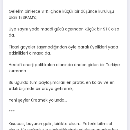
Gelelim binlerce STK içinde küçük bir düşünce kuruluşu
olan TESPAM’a;
Üye sayısı yada maddi gücü açısından küçük bir STK olsa
da,
Ticari gayeler taşımadığından öyle paralı üyelikleri yada
etkinlikleri olmasa da,
Hedefi enerji politikaları alanında önden giden bir Türkiye
kurmada…
Bu uğurda tüm paylaşımcıları en pratik, en kolay ve en
etkili biçimde bir araya getirerek,
Yeni şeyler üretmek yolunda…
***
Kısacası, buyurun gelin, birlikte olsun… Yeterki bilimsel
olsun. Ve çoğunlukla söylediklerimiz söylenmeyenlerden