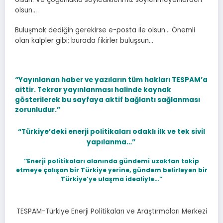
olsun…
Buluşmak dediğin gerekirse e-posta ile olsun… Önemli
olan kalpler gibi; burada fikirler buluşsun…
“Yayınlanan haber ve yazıların tüm hakları TESPAM’a
aittir.
Tekrar yayınlanması halinde kaynak
gösterilerek bu sayfaya aktif bağlantı sağlanması
zorunludur.”
“Türkiye’deki enerji politikaları odaklı ilk ve tek sivil
yapılanma…”
“Enerji politikaları alanında gündemi uzaktan takip
etmeye çalışan bir Türkiye yerine, gündem belirleyen bir
Türkiye’ye ulaşma idealiyle…”
TESPAM-Türkiye Enerji Politikaları ve Araştırmaları Merkezi