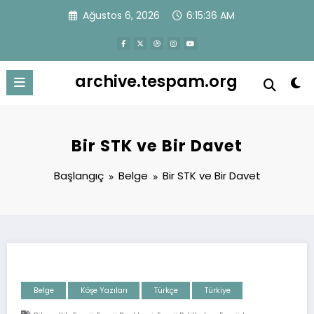
İçeriğe
Ağustos 6, 2026
6:15:36 AM
atla
archive.tespam.org
Bir STK ve Bir Davet
Başlangıç
Belge
Bir STK ve Bir Davet
Belge
Köşe Yazıları
Türkçe
Türkiye