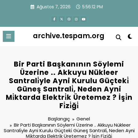
İçeriğe
Ağustos 7, 2026
5:56:12 PM
atla
archive.tespam.org
Bir Parti Başkanının Söylemi
Üzerine .. Akkuyu Nükleer
Santrali̇yle Ayni Kurulu Güçteki̇
Güneş Santrali̇, Neden Ayni
Mi̇ktarda Elektri̇k Üretemez ? İşi̇n
Fi̇zi̇ği̇
Başlangıç
Genel
Bir Parti Başkanının Söylemi Üzerine .. Akkuyu Nükleer
Santrali̇yle Ayni Kurulu Güçteki̇ Güneş Santrali̇, Neden Ayni
Mi̇ktarda Elektri̇k Üretemez ? İşi̇n Fi̇zi̇ği̇