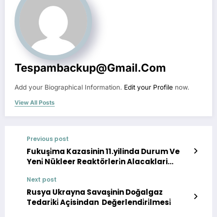
Tespambackup@gmail.com
Add your Biographical Information.
Edit your Profile
now.
View All Posts
Previous post
Fukuşi̇ma Kazasinin 11.yilinda Durum Ve
Yeni̇ Nükleer Reaktörleri̇n Alacaklari
Dersler
Next post
Rusya Ukrayna Savaşinin Doğalgaz
Tedari̇ki̇ Açisindan Değerlendi̇ri̇lmesi̇