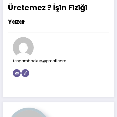
Üretemez ? İşi̇n Fi̇zi̇ği̇
Yazar
tespambackup@gmail.com