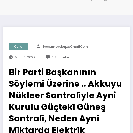
Genel
Tespambackup@gmail.com
Mart 14, 2022
0 Yorumlar
Bir Parti Başkanının
Söylemi Üzerine .. Akkuyu
Nükleer Santrali̇yle Ayni
Kurulu Güçteki̇ Güneş
Santrali̇, Neden Ayni
Mi̇ktarda Elektri̇k