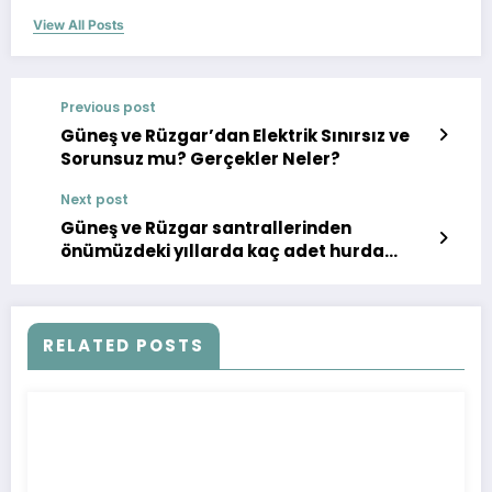
View All Posts
Previous post
Güneş ve Rüzgar’dan Elektrik Sınırsız ve
Sorunsuz mu? Gerçekler Neler?
Next post
Güneş ve Rüzgar santrallerinden
önümüzdeki yıllarda kaç adet hurda
beklenebilir? Dünya, Almanya ve Türkiye
ile igili hesaplar..
RELATED POSTS