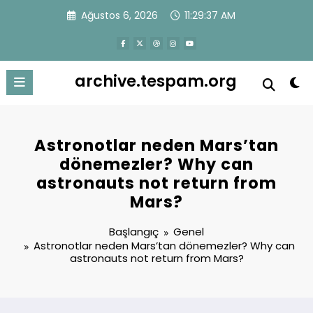
İçeriğe
Ağustos 6, 2026
11:29:37 AM
atla
archive.tespam.org
Astronotlar neden Mars’tan
dönemezler? Why can
astronauts not return from
Mars?
Başlangıç
Genel
Astronotlar neden Mars’tan dönemezler? Why can
astronauts not return from Mars?