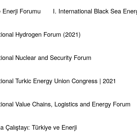
kup@gmail.com
ve Enerji Forumu
I. International Black Sea En
 Information.
Edit your Profile
now.
ational Hydrogen Forum (2021)
ational Nuclear and Security Forum
ational Turkic Energy Union Congress | 2021
İlgi̇nç Sorular
ational Value Chains, Logistics and Energy Forum
kil Etti̇ler?
ma Çalıştayı: Türkiye ve Enerji