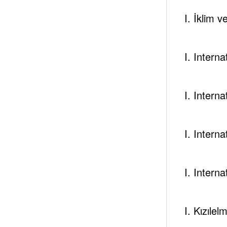
Tespambac
I. İklim 
Add your Biographical
View All Posts
I. Intern
I. Intern
I. Intern
Next post
I. Intern
Güneş Işiğini Elektri̇ğe Çevi̇rmeyi̇ Ki̇mler A
I. Kızılel