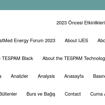
ç
2023 Öncesi Etkinlikler
stMed Energy Forum 2023
About IJES
Abo
-GE)
Araş
e TESPAM Black
About the TESPAM Technolog
a
Analizler
Analysis
Anasayfa
Basın
Bültenler
Burs ve Bağış
Contact
Cuma 
, 2024
0 Yorumlar