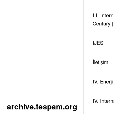
III. Inte
Century 
IJES
İletişim
IV. Enerj
IV. Inter
archive.tespam.org