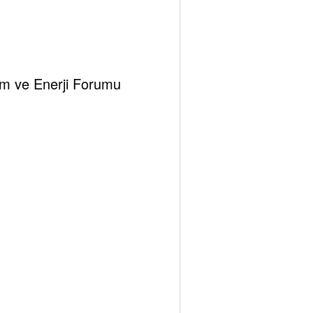
klim ve Enerji Forumu
Tespambackup@gmail.com
0
kü Efza Ekin- Akademi Uzmanı
Ocak 4, 2026