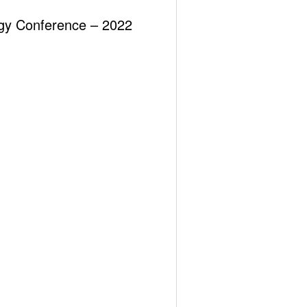
ergy Conference – 2022
Previous post
 Ve Yanitları: Çeşitli Gelişmelerden Örnekler