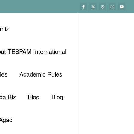
imiz
ut TESPAM International
Başlangıç
Genel
tirma Ve Geli̇şti̇rme (AR-GE) Çalişmalarinin Önemi̇
ies
Academic Rules
da Biz
Blog
Blog
Ağacı