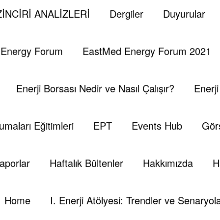
rme (AR-GE) Çalişmalarini
İNCİRİ ANALİZLERİ
Dergiler
Duyurular
 Energy Forum
EastMed Energy Forum 2021
Enerji Borsası Nedir ve Nasıl Çalışır?
Enerj
umaları Eğitimleri
EPT
Events Hub
Görs
aporlar
Haftalık Bültenler
Hakkımızda
H
Home
I. Enerji Atölyesi: Trendler ve Senaryola