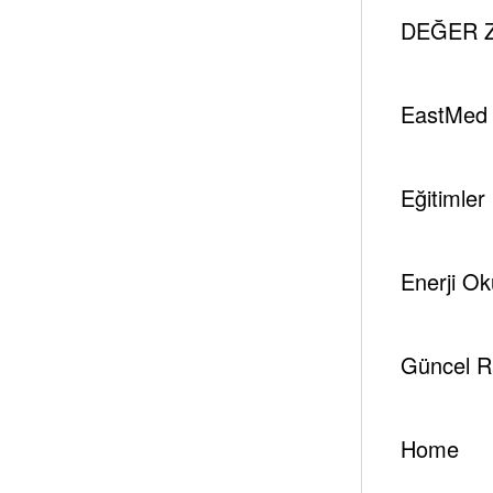
Araştirma Ve Geli̇şti̇
DEĞER Z
Yazar
EastMed
Eğitimler
tespambackup@gmail.com
Enerji Ok
Güncel R
Home