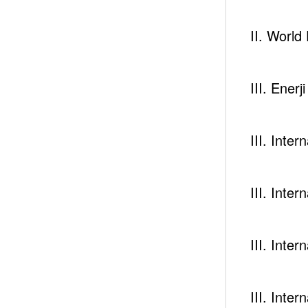
II. Worl
You May Have Missed
III. Enerj
Newsc
III. Inte
III. Inte
III. Inte
III. Inte