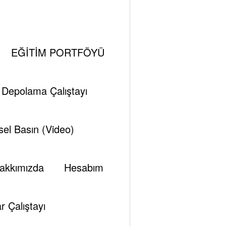
n Önemi̇
EĞİTİM PORTFÖYÜ
i Depolama Çalıştayı
el Basın (Video)
akkımızda
Hesabım
r Çalıştayı