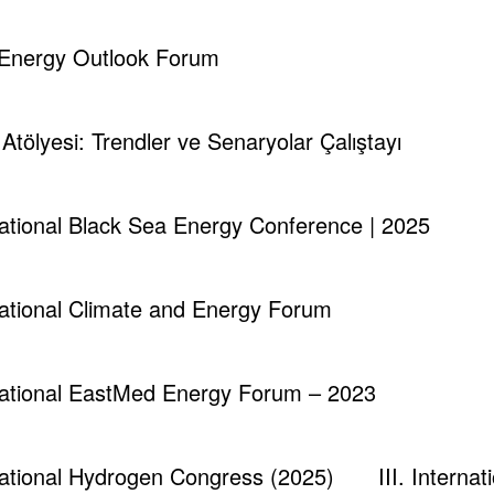
d Energy Outlook Forum
i Atölyesi: Trendler ve Senaryolar Çalıştayı
runch - Magazine & Blog
WordPress
Tema 2026 | Powered By
SpiceT
rnational Black Sea Energy Conference | 2025
rnational Climate and Energy Forum
rnational EastMed Energy Forum – 2023
rnational Hydrogen Congress (2025)
III. Intern