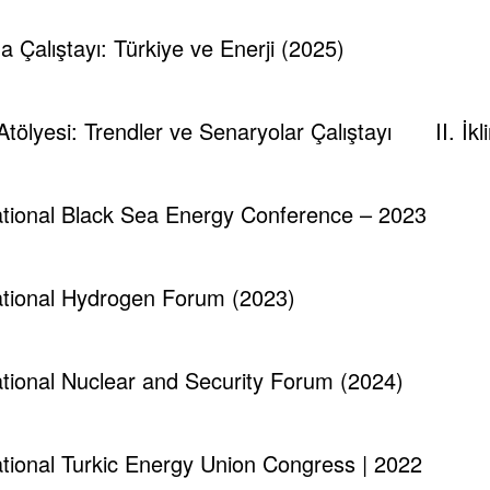
ma Çalıştayı: Türkiye ve Enerji (2025)
 Atölyesi: Trendler ve Senaryolar Çalıştayı
II. İ
national Black Sea Energy Conference – 2023
Tespambackup@gmail.com
0
national Hydrogen Forum (2023)
Fatma Cengiz – Strateji Başkan Yard.
Ül
Ocak 11, 2026
national Nuclear and Security Forum (2024)
national Turkic Energy Union Congress | 2022