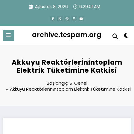
İçeriğe
Ağustos 8, 2026
6:29:02 AM
atla
archive.tespam.org
Akkuyu Reaktörleri̇ni̇ntoplam
Elektri̇k Tüketi̇mi̇ne Katkisi
Başlangıç
Genel
Akkuyu Reaktörleri̇ni̇ntoplam Elektri̇k Tüketi̇mi̇ne Katkisi