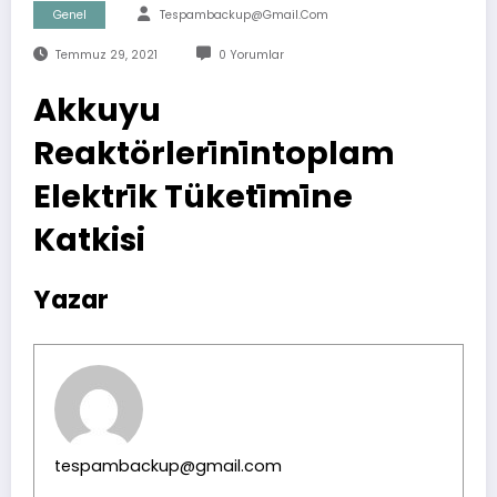
Genel
Tespambackup@gmail.com
Temmuz 29, 2021
0 Yorumlar
Akkuyu
Reaktörleri̇ni̇ntoplam
Elektri̇k Tüketi̇mi̇ne
Katkisi
Yazar
tespambackup@gmail.com