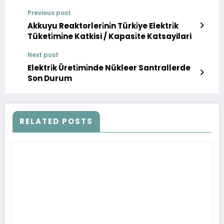
Previous post
Akkuyu Reaktorleri̇ni̇n Türki̇ye Elektri̇k
Tüketi̇mi̇ne Katkisi / Kapasi̇te Katsayilari
Next post
Elektri̇k Üreti̇mi̇nde Nükleer Santrallerde
Son Durum
RELATED POSTS