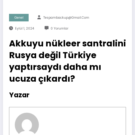
Genel
Tespambackup@gmail.com
Eylül 1, 2024
0 Yorumlar
Akkuyu nükleer santralini
Rusya değil Türkiye
yaptırsaydı daha mı
ucuza çıkardı?
Yazar