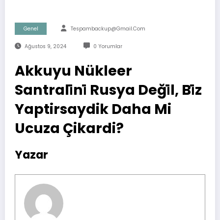
Genel
Tespambackup@gmail.com
Ağustos 9, 2024
0 Yorumlar
Akkuyu Nükleer
Santrali̇ni̇ Rusya Deği̇l, Bi̇z
Yaptirsaydik Daha Mi
Ucuza Çikardi?
Yazar