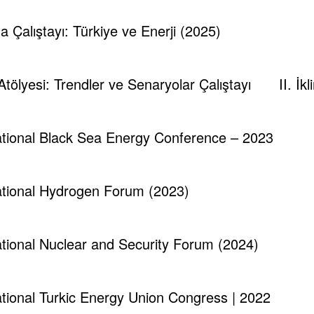
ma Çalıştayı: Türkiye ve Enerji (2025)
 Atölyesi: Trendler ve Senaryolar Çalıştayı
II. İ
national Black Sea Energy Conference – 2023
Tespambackup@gmail.com
0
national Hydrogen Forum (2023)
Fatma Cengiz – Strateji Başkan Yard.
Ül
Ocak 11, 2026
national Nuclear and Security Forum (2024)
national Turkic Energy Union Congress | 2022