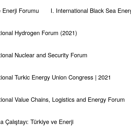
kup@gmail.com
ve Enerji Forumu
I. International Black Sea En
 Information.
Edit your Profile
now.
ational Hydrogen Forum (2021)
ational Nuclear and Security Forum
ational Turkic Energy Union Congress | 2021
Orman Yanginlarinda Nükleer Santraller De Kö
ational Value Chains, Logistics and Energy Forum
ma Çalıştayı: Türkiye ve Enerji