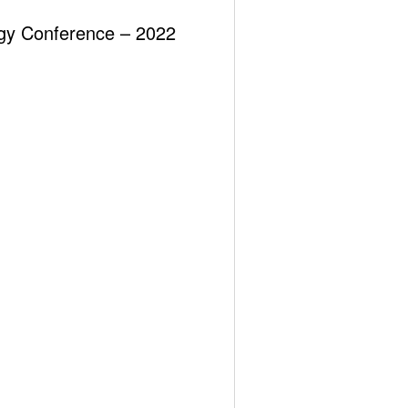
ergy Conference – 2022
Previous post
mür Santralleri̇ Gi̇bi̇ Yanar Mi? Eklemeli