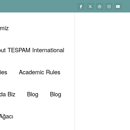
imiz
ut TESPAM International
Başlangıç
Genel
gs Güvenli̇k Ve Kali̇te Standartlarindaki̇ Boşluklar
ies
Academic Rules
da Biz
Blog
Blog
Ağacı