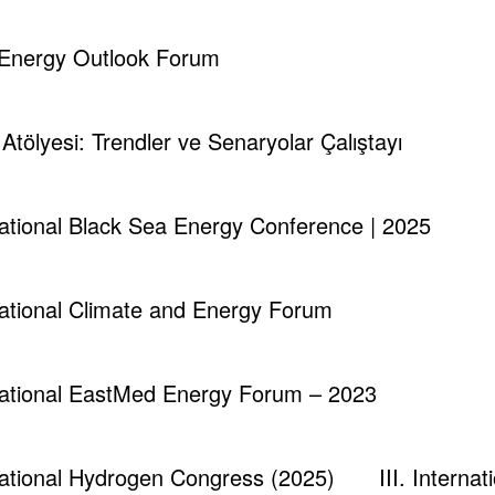
d Energy Outlook Forum
i Atölyesi: Trendler ve Senaryolar Çalıştayı
runch - Magazine & Blog
WordPress
Tema 2026 | Powered By
SpiceT
rnational Black Sea Energy Conference | 2025
rnational Climate and Energy Forum
rnational EastMed Energy Forum – 2023
rnational Hydrogen Congress (2025)
III. Intern