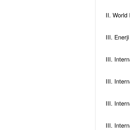
II. Worl
You May Have Missed
III. Enerj
Newsc
III. Inte
III. Inte
III. Inte
III. Inte