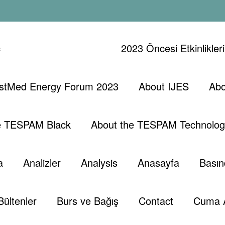
ç
2023 Öncesi Etkinlikler
stMed Energy Forum 2023
About IJES
Abo
te
Akkuyu N
e TESPAM Black
About the TESPAM Technolog
a
Analizler
Analysis
Anasayfa
Basın
Bültenler
Burs ve Bağış
Contact
Cuma 
, 2021
0 Yorumlar