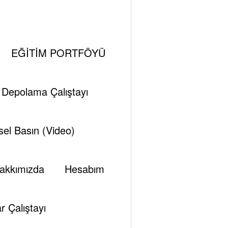
i̇ Boşluklar
EĞİTİM PORTFÖYÜ
i Depolama Çalıştayı
el Basın (Video)
akkımızda
Hesabım
r Çalıştayı