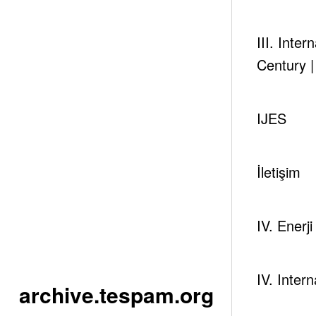
III. Inte
Century 
IJES
İletişim
IV. Enerj
IV. Inter
archive.tespam.org