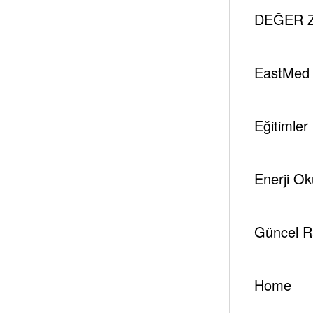
Akkuyu Ngs Güvenli̇k V
DEĞER Z
Yazar
EastMed
Eğitimler
tespambackup@gmail.com
Enerji Ok
Güncel R
Home