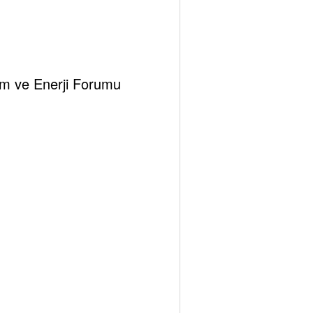
klim ve Enerji Forumu
Tespambackup@gmail.com
0
kü Efza Ekin- Akademi Uzmanı
Ocak 4, 2026