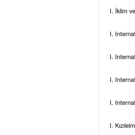
Tespambac
I. İklim 
Add your Biographical
View All Posts
I. Intern
I. Intern
I. Intern
Next post
I. Intern
Afgani̇stan’dan Küresel Dengelere -1-
I. Kızılel