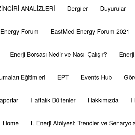
e Kali̇te Standartlarindak
İNCİRİ ANALİZLERİ
Dergiler
Duyurular
 Energy Forum
EastMed Energy Forum 2021
Enerji Borsası Nedir ve Nasıl Çalışır?
Enerj
umaları Eğitimleri
EPT
Events Hub
Görs
aporlar
Haftalık Bültenler
Hakkımızda
H
Home
I. Enerji Atölyesi: Trendler ve Senaryola