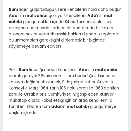
Rum
liderliği görüldüğü üzere kendilerini hala daha bugün
Ada
’nın
mal sahibi
görüyor! Kendilerini
Ada
’nın
mal
sahibi
gibi gördükleri içinde Kıbrıs Türklerine olası bir
anlaşma durumunda sadece alt yönetimde bir takım
otonom haklar vererek azınlık hakları dışında taleplerde
bulunmamaları gerektiğini diplomatik bir biçimde
söylemeye devam ediyor!
Peki,
Rum
liderliği neden kendilerini
Ada
’nın
mal sahibi
olarak görüyor? Esas önemli soru budur! Çok kısaca bu
konuya değinecek olursak, Birleşmiş Milletler Güvenlik
Konseyi 4 Mart 1964 tarih 186 nolu kararı ile 1963’de silah
zoru ile Ortak Kıbrıs Cumhuriyeti’ni gasp eden
Rum
ları
muhatap olarak kabul ettiği için onlarda kendilerini o
tarihten itibaren tüm
ada
nın
mal sahibi
gibi görmeye
başlamışlardır!