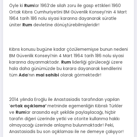
Öyle ki
Rum
lar 1963’de silah zoru ile gasp ettikleri 1960
Ortak Kıbrıs Cumhuriyetini BM Güvenlik Konseyi’nin 4 Mart
1964 tarih 186 nolu siyasi kararına dayanarak süratle
üniter
Rum
devletine dönüştürebilmişleridir!
Kıbrıs konusu bugüne kadar çözülememişse bunun nedeni
BM Güvenlik Konseyi’nin 4 Mart 1964 tarih 186 nolu siyasi
kararına dayanmaktadır.
Rum
liderliği görüleceği üzere
hala daha günümüzde bu karara dayanarak kendilerini
tüm
Ada
’nın
mal sahibi
olarak görmektedir!
2014 yılında Eroğlu ile Anastasiadis tarafından yapılan
‘
ortak açıklama’
metninde egemenliğin Kıbrıslı Türkler
ve
Rum
lar arasında eşit şekilde paylaşılacağı, hiçbir
tarafın diğeri üzerinde yetki ve otorite kullanma hakkı
olmayacağı üzerinde anlaşma bulunmaktadır! Peki,
Anastasiadis bu son açıklaması ile ne demeye çalışıyor!