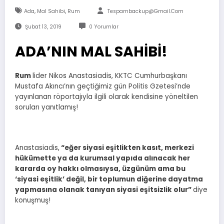
,
,
Ada
Mal Sahibi
Rum
Tespambackup@gmail.com
Şubat 13, 2019
0 Yorumlar
ADA’NIN MAL SAHİBİ!
Rum
lider Nikos Anastasiadis, KKTC Cumhurbaşkanı
Mustafa Akıncı’nın geçtiğimiz gün Politis Gzetesi’nde
yayınlanan röportajıyla ilgili olarak kendisine yöneltilen
soruları yanıtlamış!
Anastasiadis,
“eğer siyasi eşitlikten kasıt, merkezi
hükümette ya da kurumsal yapıda alınacak her
kararda oy hakkı olmasıysa, üzgünüm ama bu
‘siyasi eşitlik’ değil, bir toplumun diğerine dayatma
yapmasına olanak tanıyan siyasi eşitsizlik olur”
diye
konuşmuş!