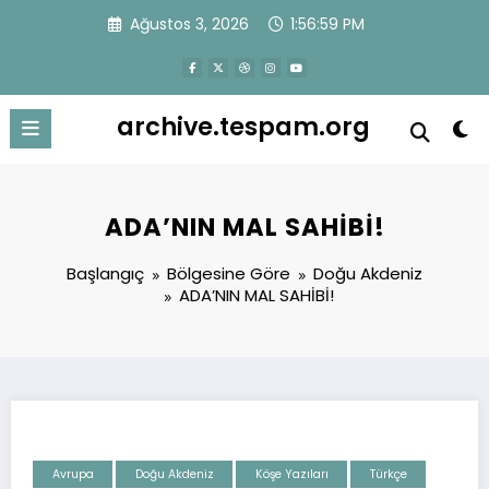
İçeriğe
Ağustos 3, 2026
1:56:59 PM
atla
archive.tespam.org
ADA’NIN MAL SAHİBİ!
Başlangıç
Bölgesine Göre
Doğu Akdeniz
ADA’NIN MAL SAHİBİ!
Avrupa
Doğu Akdeniz
Köşe Yazıları
Türkçe